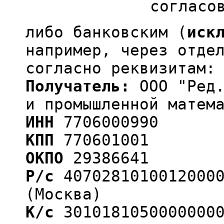
согласо
либо банковским (
иск
например, через отде
согласно реквизитам:
Получатель:
ООО "Ред.
и промышленной матем
ИНН
7706000990
КПП
770601001
ОКПО
29386641
Р/с
40702810100120000
(Москва)
К/с
30101810500000000