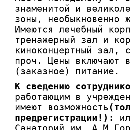
знаменитой и великол
зоны, необыкновенно 
Имеются лечебный кор
тренажерный зал и ко
киноконцертный зал, 
проч. Цены включают 
(заказное) питание.
К сведению сотрудник
работающим в учрежде
имеют возможность
(то
предрегистрации!)
: и
Санаторий им. А.М.Го