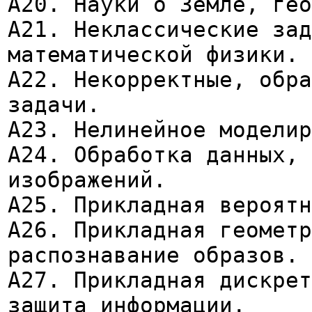
А20. Науки о Земле, гео
А21. Неклассические зад
математической физики.
А22. Некорректные, обра
задачи.
А23. Нелинейное модели
А24. Обработка данных, 
изображений.
А25. Прикладная вероятн
А26. Прикладная геометр
распознавание образов.
А27. Прикладная дискрет
защита информации.