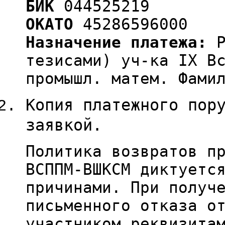
БИК
044525219
ОКАТО
45286596000
Назначение платежа:
Р
тезисами) уч-ка IX В
промышл. матем. Фами
Копия платежного пор
заявкой.
Политика возвратов п
ВСППМ-ВШКСМ диктуетс
причинами. При получ
письменного отказа о
участником реквизита