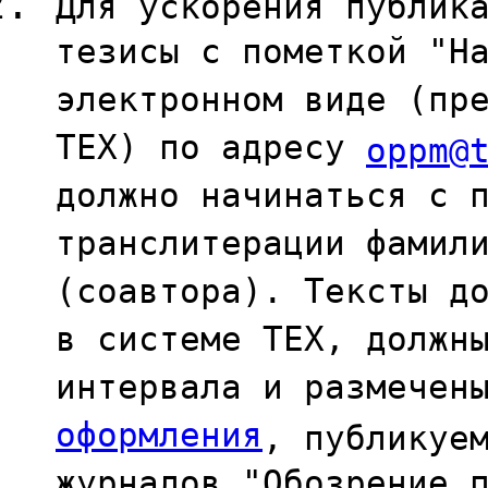
Для ускорения публик
тезисы с пометкой "Н
электронном виде (пр
TEX) по адресу
oppm@
должно начинаться с 
транслитерации фамил
(соавтора). Тексты д
в системе TEX, должн
интервала и размечен
оформления
, публикуе
журналов "Обозрение 